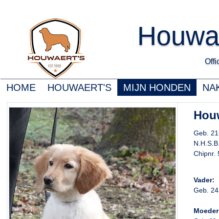
Houwa
Offic
HOME
HOUWAERT'S
MIJN HONDEN
NA
Houw
Geb. 21
N.H.S.B
Chipnr.
Vader:
Geb. 24
Moeder